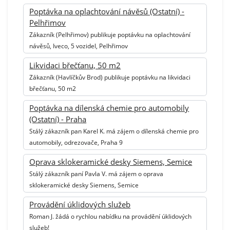
Poptávka na oplachtování návěsů (Ostatní) -
Pelhřimov
Zákazník (Pelhřimov) publikuje poptávku na oplachtování
návěsů, Iveco, 5 vozidel, Pelhřimov
Likvidaci břečťanu, 50 m2
Zákazník (Havlíčkův Brod) publikuje poptávku na likvidaci
břečťanu, 50 m2
Poptávka na dílenská chemie pro automobily
(Ostatní) - Praha
Stálý zákazník pan Karel K. má zájem o dílenská chemie pro
automobily, odrezovače, Praha 9
Oprava sklokeramické desky Siemens, Semice
Stálý zákazník paní Pavla V. má zájem o oprava
sklokeramické desky Siemens, Semice
Provádění úklidových služeb
Roman J. žádá o rychlou nabídku na provádění úklidových
služeb!