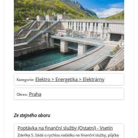
Elektro > Energetika > Elektrárny
Kategorie:
Praha
Okres:
Ze stejného oboru
Poptávka na finanční služby (Ostatní) - Vsetín
Zdeňka S. žádá o rychlou nabídku na finanční služby, půjčka