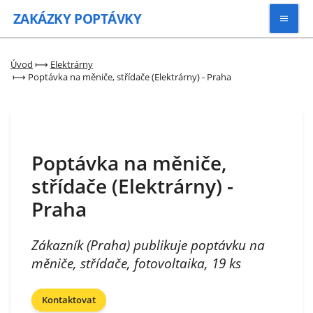
ZAKÁZKY
POPTÁVKY
Vyhledávat
Úvod
⟼
Elektrárny
⟼
Poptávka na měniče, střídače (Elektrárny) - Praha
Všechny zakázky
Kategorie
Poptávka na měniče,
střídače (Elektrárny) -
Zaregistrovat se
Praha
Zákazník (Praha) publikuje poptávku na
měniče, střídače, fotovoltaika, 19 ks
Kontaktovat