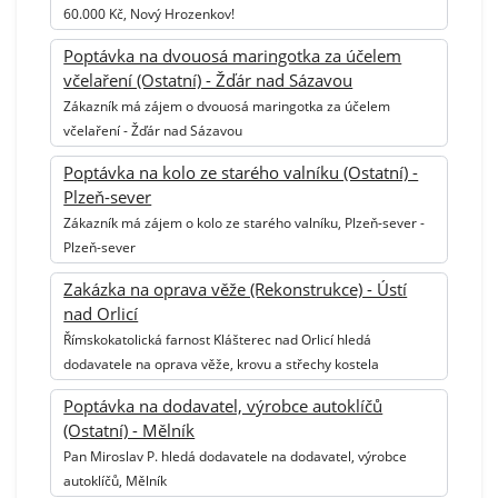
60.000 Kč, Nový Hrozenkov!
Poptávka na dvouosá maringotka za účelem
včelaření (Ostatní) - Žďár nad Sázavou
Zákazník má zájem o dvouosá maringotka za účelem
včelaření - Žďár nad Sázavou
Poptávka na kolo ze starého valníku (Ostatní) -
Plzeň-sever
Zákazník má zájem o kolo ze starého valníku, Plzeň-sever -
Plzeň-sever
Zakázka na oprava věže (Rekonstrukce) - Ústí
nad Orlicí
Římskokatolická farnost Klášterec nad Orlicí hledá
dodavatele na oprava věže, krovu a střechy kostela
Poptávka na dodavatel, výrobce autoklíčů
(Ostatní) - Mělník
Pan Miroslav P. hledá dodavatele na dodavatel, výrobce
autoklíčů, Mělník