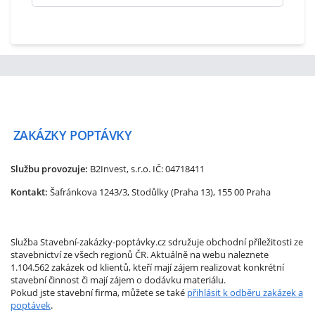
ZAKÁZKY
POPTÁVKY
Službu provozuje:
B2Invest, s.r.o.
IČ: 04718411
Kontakt:
Šafránkova 1243/3, Stodůlky (Praha 13), 155 00 Praha
Služba Stavební-zakázky-poptávky.cz sdružuje obchodní příležitosti ze
stavebnictví ze všech regionů ČR. Aktuálně na webu naleznete
1.104.562 zakázek od klientů, kteří mají zájem realizovat konkrétní
stavební činnost či mají zájem o dodávku materiálu.
Pokud jste stavební firma, můžete se také
přihlásit k odběru zakázek a
poptávek
.