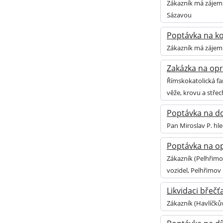
Zákazník má zájem 
Sázavou
Poptávka na kol
Zákazník má zájem o
Zakázka na opra
Římskokatolická fa
věže, krovu a střec
Poptávka na dod
Pan Miroslav P. hl
Poptávka na op
Zákazník (Pelhřimo
vozidel, Pelhřimov
Likvidaci břeč
Zákazník (Havlíčků