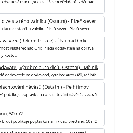
o dvouosá maringotka za účelem včelaření - Žďár nad
o ze starého valníku (Ostatní) - Plzeň-sever
 kolo ze starého valníku, Plzeň-sever - Plzeň-sever
va věže (Rekonstrukce) - Ústí nad Orlicí
rnost Klášterec nad Orlicí hledá dodavatele na oprava
hy kostela
avatel, výrobce autoklíčů (Ostatní) - Mělník
edá dodavatele na dodavatel, výrobce autoklíčů, Mělník
lachtování návěsů (Ostatní) - Pelhřimov
v) publikuje poptávku na oplachtování návěsů, Iveco, 5
ťanu, 50 m2
v Brod) publikuje poptávku na likvidaci břečťanu, 50 m2