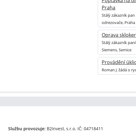
Poptávka na dí
Praha
Stálý zákazník pan
odrezovače, Praha
Oprava skloke
Stálý zákazník pan
Siemens, Semice
Provádění úkli
Roman J. žádá o ry
Službu provozuje:
B2Invest, s.r.o.
IČ: 04718411