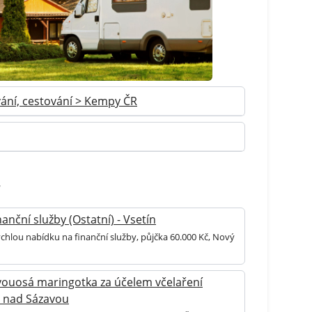
ání, cestování > Kempy ČR
anční služby (Ostatní) - Vsetín
ychlou nabídku na finanční služby, půjčka 60.000 Kč, Nový
vouosá maringotka za účelem včelaření
ár nad Sázavou