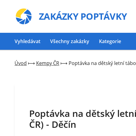
ZAKÁZKY
POPTÁVKY
Vyhledávat
Všechny zakázky
Kategorie
Úvod
⟼
Kempy ČR
⟼
Poptávka na dětský letní táb
Poptávka na dětský letn
ČR) - Děčín