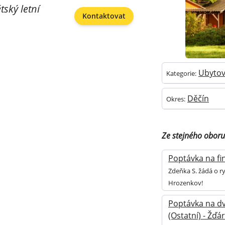
ský letní
Kontaktovat
Ubytov
Kategorie:
Děčín
Okres:
Ze stejného oboru
Poptávka na fin
Zdeňka S. žádá o r
Hrozenkov!
Poptávka na d
(Ostatní) - Žď