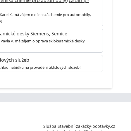
lenská chemie pro automobily (Ostatní) -
 Karel K. má zájem o dílenská chemie pro automobily,
 9
ramické desky Siemens, Semice
í Pavla V. má zájem o oprava sklokeramické desky
dových služeb
chlou nabídku na provádění úklidových služeb!
Služba Stavební-zakázky-poptávky.cz