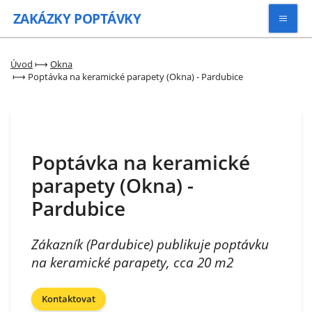
ZAKÁZKY
POPTÁVKY
Vyhledávat
Úvod
⟼
Okna
⟼
Poptávka na keramické parapety (Okna) - Pardubice
Všechny zakázky
Kategorie
Poptávka na keramické
parapety (Okna) -
Zaregistrovat se
Pardubice
Zákazník (Pardubice) publikuje poptávku
na keramické parapety, cca 20 m2
Kontaktovat