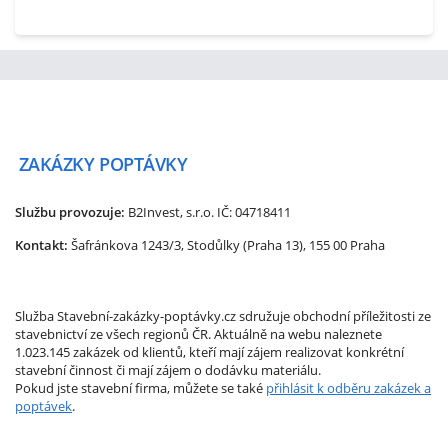
ZAKÁZKY
POPTÁVKY
Službu provozuje:
B2Invest, s.r.o.
IČ: 04718411
Kontakt:
Šafránkova 1243/3, Stodůlky (Praha 13), 155 00 Praha
Služba Stavební-zakázky-poptávky.cz sdružuje obchodní příležitosti ze
stavebnictví ze všech regionů ČR. Aktuálně na webu naleznete
1.023.145 zakázek od klientů, kteří mají zájem realizovat konkrétní
stavební činnost či mají zájem o dodávku materiálu.
Pokud jste stavební firma, můžete se také
přihlásit k odběru zakázek a
poptávek
.