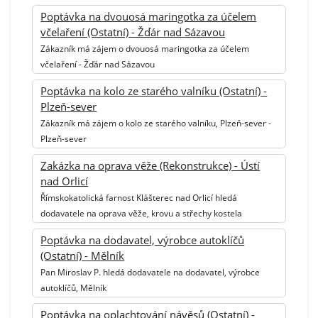
Poptávka na dvouosá maringotka za účelem
včelaření (Ostatní) - Žďár nad Sázavou
Zákazník má zájem o dvouosá maringotka za účelem
včelaření - Žďár nad Sázavou
Poptávka na kolo ze starého valníku (Ostatní) -
Plzeň-sever
Zákazník má zájem o kolo ze starého valníku, Plzeň-sever -
Plzeň-sever
Zakázka na oprava věže (Rekonstrukce) - Ústí
nad Orlicí
Římskokatolická farnost Klášterec nad Orlicí hledá
dodavatele na oprava věže, krovu a střechy kostela
Poptávka na dodavatel, výrobce autoklíčů
(Ostatní) - Mělník
Pan Miroslav P. hledá dodavatele na dodavatel, výrobce
autoklíčů, Mělník
Poptávka na oplachtování návěsů (Ostatní) -