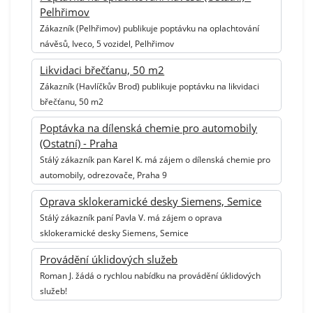
Pelhřimov
Zákazník (Pelhřimov) publikuje poptávku na oplachtování
návěsů, Iveco, 5 vozidel, Pelhřimov
Likvidaci břečťanu, 50 m2
Zákazník (Havlíčkův Brod) publikuje poptávku na likvidaci
břečťanu, 50 m2
Poptávka na dílenská chemie pro automobily
(Ostatní) - Praha
Stálý zákazník pan Karel K. má zájem o dílenská chemie pro
automobily, odrezovače, Praha 9
Oprava sklokeramické desky Siemens, Semice
Stálý zákazník paní Pavla V. má zájem o oprava
sklokeramické desky Siemens, Semice
Provádění úklidových služeb
Roman J. žádá o rychlou nabídku na provádění úklidových
služeb!