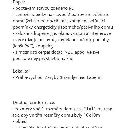
Popis:
- poptávám stavbu zděného RD
- cenové nabídky na stavbu 2 patrového zděného
domu (železo-beton/cihla/?), zateplení splňující
podmínky energeticky úsporného/pasivního domu
- záložní zdroj energie, okna, vstupní a interiérové
dveře (dvoje posuvné, zbytek normální), podlahy
(lepší PVC), koupelny
- s možností čerpat dotaci NZÚ apod. Ve své
podstatě nejspíš stavbu na klíč
Lokalita:
- Praha-východ, Záryby (Brandýs nad Labem)
Doplňující informace:
- rozměry vnější rozměry domu cca 11x11 m, resp.
tak, aby vnitřní rozměry domu byly 10x10m
- okna:
- v obýváku ideálně posuvné fr. dveře o délce