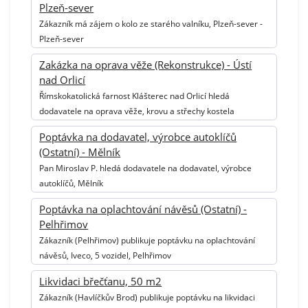
Plzeň-sever
Zákazník má zájem o kolo ze starého valníku, Plzeň-sever -
Plzeň-sever
Zakázka na oprava věže (Rekonstrukce) - Ústí
nad Orlicí
Římskokatolická farnost Klášterec nad Orlicí hledá
dodavatele na oprava věže, krovu a střechy kostela
Poptávka na dodavatel, výrobce autoklíčů
(Ostatní) - Mělník
Pan Miroslav P. hledá dodavatele na dodavatel, výrobce
autoklíčů, Mělník
Poptávka na oplachtování návěsů (Ostatní) -
Pelhřimov
Zákazník (Pelhřimov) publikuje poptávku na oplachtování
návěsů, Iveco, 5 vozidel, Pelhřimov
Likvidaci břečťanu, 50 m2
Zákazník (Havlíčkův Brod) publikuje poptávku na likvidaci