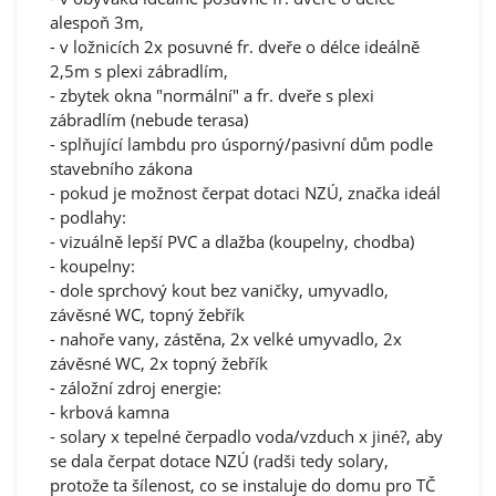
alespoň 3m,
- v ložnicích 2x posuvné fr. dveře o délce ideálně
2,5m s plexi zábradlím,
- zbytek okna "normální" a fr. dveře s plexi
zábradlím (nebude terasa)
- splňující lambdu pro úsporný/pasivní dům podle
stavebního zákona
- pokud je možnost čerpat dotaci NZÚ, značka ideál
- podlahy:
- vizuálně lepší PVC a dlažba (koupelny, chodba)
- koupelny:
- dole sprchový kout bez vaničky, umyvadlo,
závěsné WC, topný žebřík
- nahoře vany, zástěna, 2x velké umyvadlo, 2x
závěsné WC, 2x topný žebřík
- záložní zdroj energie:
- krbová kamna
- solary x tepelné čerpadlo voda/vzduch x jiné?, aby
se dala čerpat dotace NZÚ (radši tedy solary,
protože ta šílenost, co se instaluje do domu pro TČ