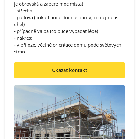
je obrovská a zabere moc místa)
- střecha:
- pultová (pokud bude dům úsporný; co nejmenší
úhel)
- případně valba (co bude vypadat lépe)
- nákres:
- v příloze, včetně orientace domu pode světových
stran
Ukázat kontakt