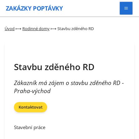
ZAKÁZKY
POPTÁVKY
Vyhledávat
Úvod
⟼
Rodinné domy
⟼
Stavbu zděného RD
Všechny zakázky
Stavbu zděného RD
Kategorie
Zákazník má zájem o stavbu zděného RD -
Zaregistrovat se
Praha-východ
Kontaktovat
Stavební práce