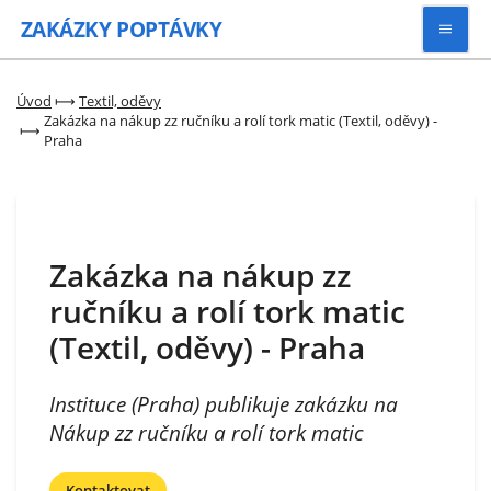
ZAKÁZKY
POPTÁVKY
Vyhledávat
Úvod
⟼
Textil, oděvy
Zakázka na nákup zz ručníku a rolí tork matic (Textil, oděvy) -
⟼
Praha
Všechny zakázky
Kategorie
Zakázka na nákup zz
Zaregistrovat se
ručníku a rolí tork matic
(Textil, oděvy) - Praha
Instituce (Praha) publikuje zakázku na
Nákup zz ručníku a rolí tork matic
Kontaktovat