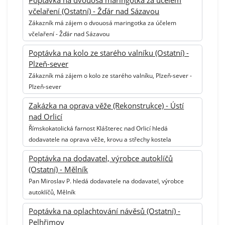
včelaření (Ostatní) - Žďár nad Sázavou
Zákazník má zájem o dvouosá maringotka za účelem
včelaření - Žďár nad Sázavou
Poptávka na kolo ze starého valníku (Ostatní) -
Plzeň-sever
Zákazník má zájem o kolo ze starého valníku, Plzeň-sever -
Plzeň-sever
Zakázka na oprava věže (Rekonstrukce) - Ústí
nad Orlicí
Římskokatolická farnost Klášterec nad Orlicí hledá
dodavatele na oprava věže, krovu a střechy kostela
Poptávka na dodavatel, výrobce autoklíčů
(Ostatní) - Mělník
Pan Miroslav P. hledá dodavatele na dodavatel, výrobce
autoklíčů, Mělník
Poptávka na oplachtování návěsů (Ostatní) -
Pelhřimov