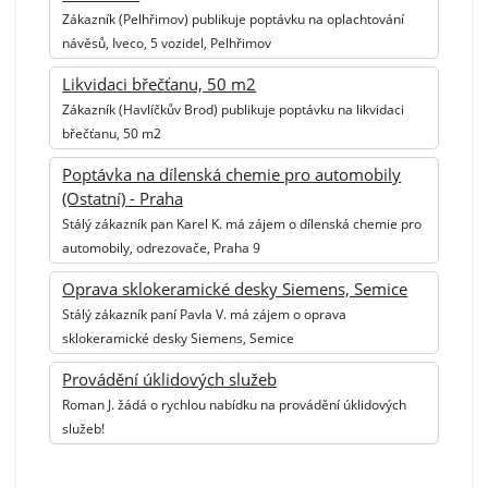
Zákazník (Pelhřimov) publikuje poptávku na oplachtování
návěsů, Iveco, 5 vozidel, Pelhřimov
Likvidaci břečťanu, 50 m2
Zákazník (Havlíčkův Brod) publikuje poptávku na likvidaci
břečťanu, 50 m2
Poptávka na dílenská chemie pro automobily
(Ostatní) - Praha
Stálý zákazník pan Karel K. má zájem o dílenská chemie pro
automobily, odrezovače, Praha 9
Oprava sklokeramické desky Siemens, Semice
Stálý zákazník paní Pavla V. má zájem o oprava
sklokeramické desky Siemens, Semice
Provádění úklidových služeb
Roman J. žádá o rychlou nabídku na provádění úklidových
služeb!