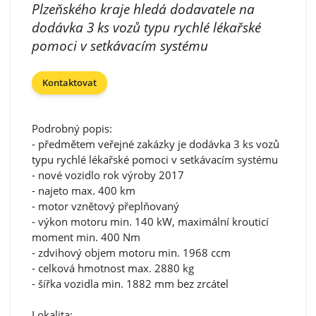
Plzeňského kraje hledá dodavatele na
dodávka 3 ks vozů typu rychlé lékařské
pomoci v setkávacím systému
Kontaktovat
Podrobný popis:
- předmětem veřejné zakázky je dodávka 3 ks vozů
typu rychlé lékařské pomoci v setkávacím systému
- nové vozidlo rok výroby 2017
- najeto max. 400 km
- motor vznětový přeplňovaný
- výkon motoru min. 140 kW, maximální krouticí
moment min. 400 Nm
- zdvihový objem motoru min. 1968 ccm
- celková hmotnost max. 2880 kg
- šířka vozidla min. 1882 mm bez zrcátel
Lokalita: