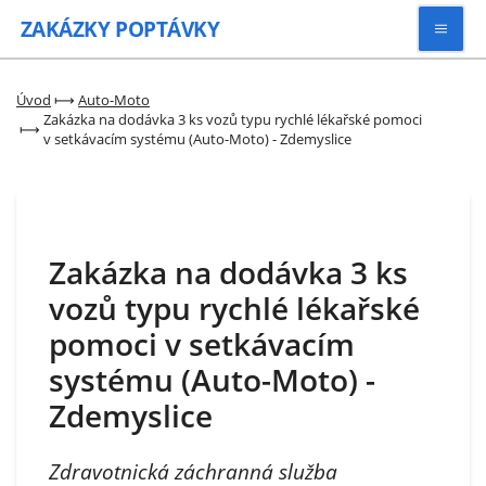
ZAKÁZKY
POPTÁVKY
Vyhledávat
Úvod
⟼
Auto-Moto
Zakázka na dodávka 3 ks vozů typu rychlé lékařské pomoci
⟼
v setkávacím systému (Auto-Moto) - Zdemyslice
Všechny zakázky
Kategorie
Zakázka na dodávka 3 ks
Zaregistrovat se
vozů typu rychlé lékařské
pomoci v setkávacím
systému (Auto-Moto) -
Zdemyslice
Zdravotnická záchranná služba