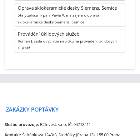
Oprava sklokeramické desky Siemens, Semice
Stálý zákazník paní Pavla V. má zájem o oprava
sklokeramické desky Siemens, Semice
Provádění úklidových služeb
Roman J. žádá o rychlou nabídku na provádění úklidových
služeb!
ZAKÁZKY
POPTÁVKY
Službu provozuje:
B2Invest, s.r.o.
IČ: 04718411
Kontakt:
Šafránkova 1243/3, Stodůlky (Praha 13), 155 00 Praha