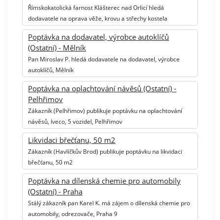
Římskokatolická farnost Klášterec nad Orlicí hledá
dodavatele na oprava věže, krovu a střechy kostela
Poptávka na dodavatel, výrobce autoklíčů
(Ostatní) - Mělník
Pan Miroslav P. hledá dodavatele na dodavatel, výrobce
autoklíčů, Mělník
Poptávka na oplachtování návěsů (Ostatní) -
Pelhřimov
Zákazník (Pelhřimov) publikuje poptávku na oplachtování
návěsů, Iveco, 5 vozidel, Pelhřimov
Likvidaci břečťanu, 50 m2
Zákazník (Havlíčkův Brod) publikuje poptávku na likvidaci
břečťanu, 50 m2
Poptávka na dílenská chemie pro automobily
(Ostatní) - Praha
Stálý zákazník pan Karel K. má zájem o dílenská chemie pro
automobily, odrezovače, Praha 9