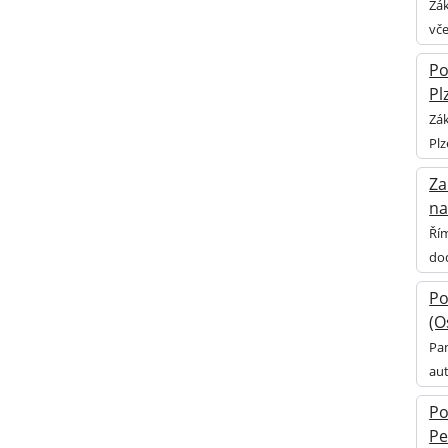
Zá
vče
Po
Pl
Zák
Plz
Za
na
Řím
dod
Po
(O
Pan
aut
Po
Pe