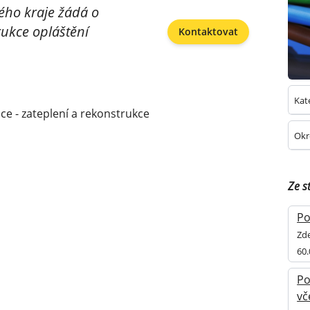
ého kraje žádá o
rukce opláštění
Kontaktovat
Kat
ce - zateplení a rekonstrukce
Okr
Ze s
Po
Zde
60
Po
vč