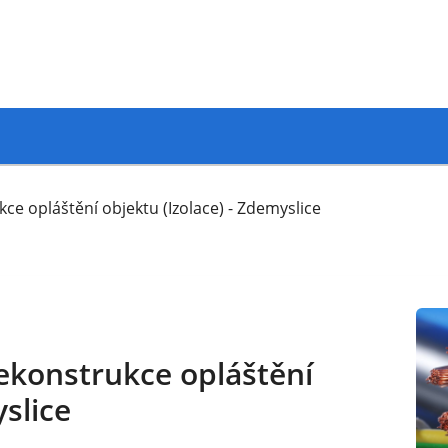
ce opláštění objektu (Izolace) - Zdemyslice
rekonstrukce opláštění
yslice