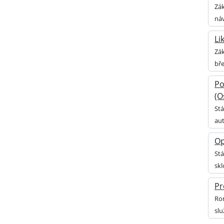
Zák
náv
Li
Zák
bř
Po
(O
Stá
au
Op
Stá
sk
Pr
Rom
slu