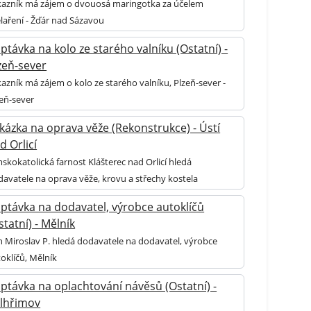
kazník má zájem o dvouosá maringotka za účelem
laření - Žďár nad Sázavou
ptávka na kolo ze starého valníku (Ostatní) -
zeň-sever
azník má zájem o kolo ze starého valníku, Plzeň-sever -
eň-sever
kázka na oprava věže (Rekonstrukce) - Ústí
d Orlicí
skokatolická farnost Klášterec nad Orlicí hledá
avatele na oprava věže, krovu a střechy kostela
ptávka na dodavatel, výrobce autoklíčů
statní) - Mělník
 Miroslav P. hledá dodavatele na dodavatel, výrobce
oklíčů, Mělník
ptávka na oplachtování návěsů (Ostatní) -
lhřimov