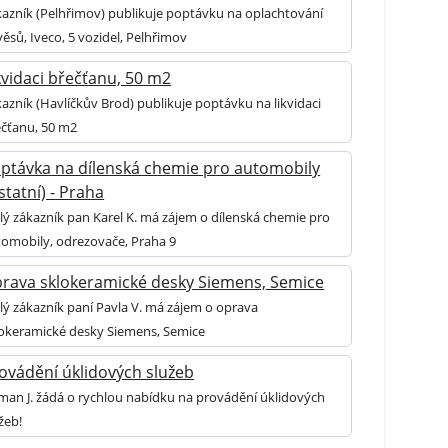
azník (Pelhřimov) publikuje poptávku na oplachtování
ěsů, Iveco, 5 vozidel, Pelhřimov
kvidaci břečťanu, 50 m2
azník (Havlíčkův Brod) publikuje poptávku na likvidaci
ečťanu, 50 m2
ptávka na dílenská chemie pro automobily
statní) - Praha
lý zákazník pan Karel K. má zájem o dílenská chemie pro
tomobily, odrezovače, Praha 9
rava sklokeramické desky Siemens, Semice
lý zákazník paní Pavla V. má zájem o oprava
lokeramické desky Siemens, Semice
ovádění úklidových služeb
an J. žádá o rychlou nabídku na provádění úklidových
žeb!