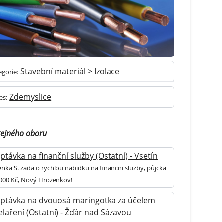
Stavební materiál > Izolace
egorie:
Zdemyslice
es:
tejného oboru
ptávka na finanční služby (Ostatní) - Vsetín
ňka S. žádá o rychlou nabídku na finanční služby, půjčka
.000 Kč, Nový Hrozenkov!
ptávka na dvouosá maringotka za účelem
elaření (Ostatní) - Žďár nad Sázavou