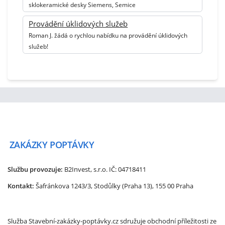
sklokeramické desky Siemens, Semice
Provádění úklidových služeb
Roman J. žádá o rychlou nabídku na provádění úklidových
služeb!
ZAKÁZKY
POPTÁVKY
Službu provozuje:
B2Invest, s.r.o.
IČ: 04718411
Kontakt:
Šafránkova 1243/3, Stodůlky (Praha 13), 155 00 Praha
Služba Stavební-zakázky-poptávky.cz sdružuje obchodní příležitosti ze