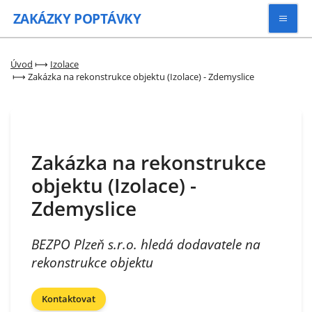
ZAKÁZKY
POPTÁVKY
Vyhledávat
Úvod
⟼
Izolace
⟼
Zakázka na rekonstrukce objektu (Izolace) - Zdemyslice
Všechny zakázky
Kategorie
Zakázka na rekonstrukce
objektu (Izolace) -
Zaregistrovat se
Zdemyslice
BEZPO Plzeň s.r.o. hledá dodavatele na
rekonstrukce objektu
Kontaktovat