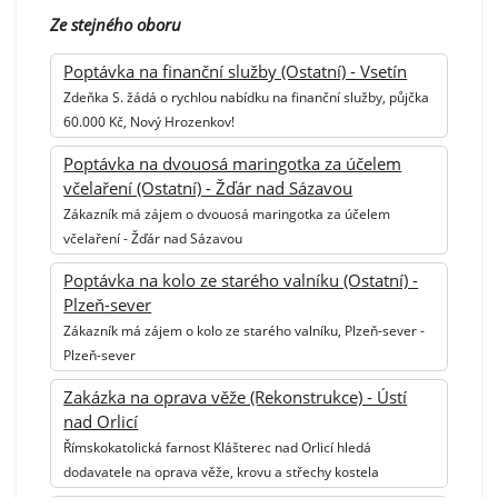
Ze stejného oboru
Poptávka na finanční služby (Ostatní) - Vsetín
Zdeňka S. žádá o rychlou nabídku na finanční služby, půjčka
60.000 Kč, Nový Hrozenkov!
Poptávka na dvouosá maringotka za účelem
včelaření (Ostatní) - Žďár nad Sázavou
Zákazník má zájem o dvouosá maringotka za účelem
včelaření - Žďár nad Sázavou
Poptávka na kolo ze starého valníku (Ostatní) -
Plzeň-sever
Zákazník má zájem o kolo ze starého valníku, Plzeň-sever -
Plzeň-sever
Zakázka na oprava věže (Rekonstrukce) - Ústí
nad Orlicí
Římskokatolická farnost Klášterec nad Orlicí hledá
dodavatele na oprava věže, krovu a střechy kostela