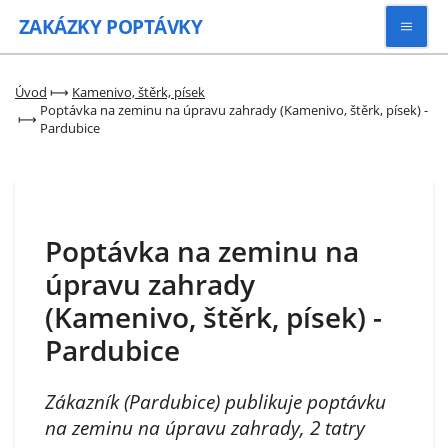
ZAKÁZKY
POPTÁVKY
Vyhledávat
Úvod
⟼
Kamenivo, štěrk, písek
Poptávka na zeminu na úpravu zahrady (Kamenivo, štěrk, písek) -
⟼
Pardubice
Všechny zakázky
Kategorie
Poptávka na zeminu na
Zaregistrovat se
úpravu zahrady
(Kamenivo, štěrk, písek) -
Pardubice
Zákazník (Pardubice) publikuje poptávku
na zeminu na úpravu zahrady, 2 tatry