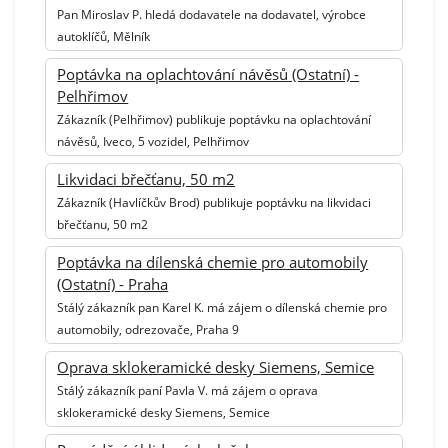
Pan Miroslav P. hledá dodavatele na dodavatel, výrobce
autoklíčů, Mělník
Poptávka na oplachtování návěsů (Ostatní) -
Pelhřimov
Zákazník (Pelhřimov) publikuje poptávku na oplachtování
návěsů, Iveco, 5 vozidel, Pelhřimov
Likvidaci břečťanu, 50 m2
Zákazník (Havlíčkův Brod) publikuje poptávku na likvidaci
břečťanu, 50 m2
Poptávka na dílenská chemie pro automobily
(Ostatní) - Praha
Stálý zákazník pan Karel K. má zájem o dílenská chemie pro
automobily, odrezovače, Praha 9
Oprava sklokeramické desky Siemens, Semice
Stálý zákazník paní Pavla V. má zájem o oprava
sklokeramické desky Siemens, Semice