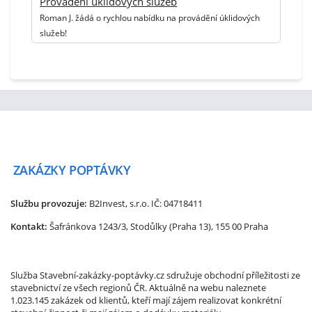
Provádění úklidových služeb
Roman J. žádá o rychlou nabídku na provádění úklidových
služeb!
ZAKÁZKY
POPTÁVKY
Službu provozuje:
B2Invest, s.r.o.
IČ: 04718411
Kontakt:
Šafránkova 1243/3, Stodůlky (Praha 13), 155 00 Praha
Služba Stavební-zakázky-poptávky.cz sdružuje obchodní příležitosti ze
stavebnictví ze všech regionů ČR. Aktuálně na webu naleznete
1.023.145 zakázek od klientů, kteří mají zájem realizovat konkrétní