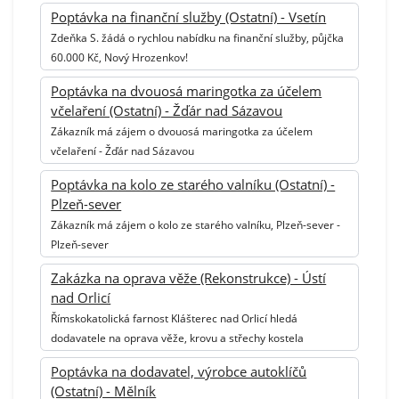
Poptávka na finanční služby (Ostatní) - Vsetín
Zdeňka S. žádá o rychlou nabídku na finanční služby, půjčka
60.000 Kč, Nový Hrozenkov!
Poptávka na dvouosá maringotka za účelem
včelaření (Ostatní) - Žďár nad Sázavou
Zákazník má zájem o dvouosá maringotka za účelem
včelaření - Žďár nad Sázavou
Poptávka na kolo ze starého valníku (Ostatní) -
Plzeň-sever
Zákazník má zájem o kolo ze starého valníku, Plzeň-sever -
Plzeň-sever
Zakázka na oprava věže (Rekonstrukce) - Ústí
nad Orlicí
Římskokatolická farnost Klášterec nad Orlicí hledá
dodavatele na oprava věže, krovu a střechy kostela
Poptávka na dodavatel, výrobce autoklíčů
(Ostatní) - Mělník